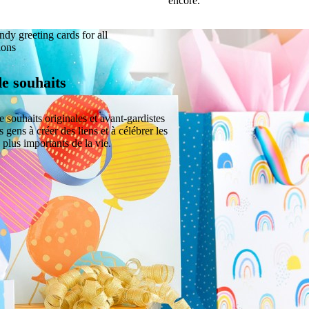
encore.
e souhaits
e souhaits originales et avant-gardistes
s gens à créer des liens et à célébrer les
plus importants de la vie.