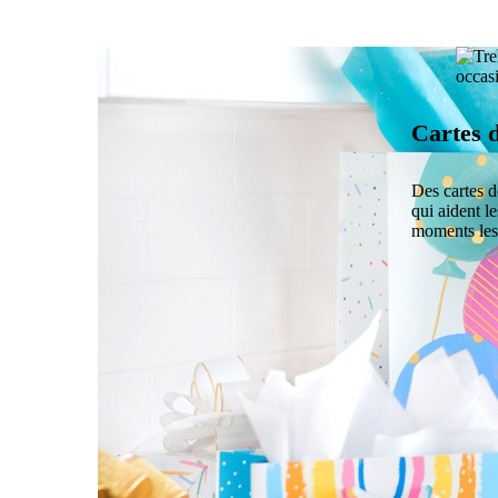
Cartes d
Des cartes d
qui aident le
moments les 